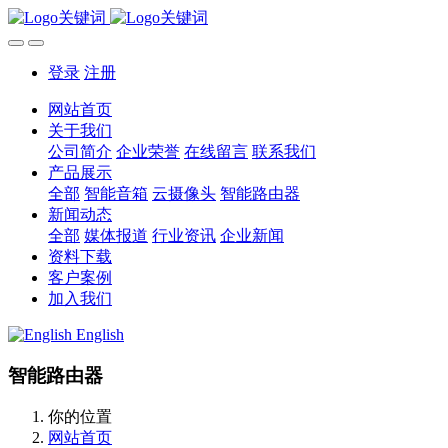
登录
注册
网站首页
关于我们
公司简介
企业荣誉
在线留言
联系我们
产品展示
全部
智能音箱
云摄像头
智能路由器
新闻动态
全部
媒体报道
行业资讯
企业新闻
资料下载
客户案例
加入我们
English
智能路由器
你的位置
网站首页