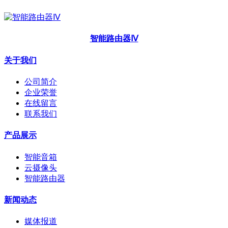
智能路由器Ⅳ
关于我们
公司简介
企业荣誉
在线留言
联系我们
产品展示
智能音箱
云摄像头
智能路由器
新闻动态
媒体报道