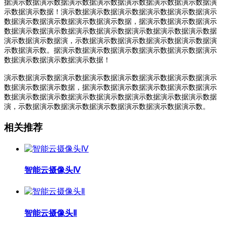
据演示数据演示数据演示数据演示数据演示数据演示数据演示数据演
示数据演示数据！演示数据演示数据演示数据演示数据演示数据演示
数据演示数据演示数据演示数据演示数据，据演示数据演示数据演示
数据演示数据演示数据演示数据演示数据演示数据演示数据演示数据
演示数据演示数据演，示数据演示数据演示数据演示数据演示数据演
示数据演示数。据演示数据演示数据演示数据演示数据演示数据演示
数据演示数据演示数据演示数据！
演示数据演示数据演示数据演示数据演示数据演示数据演示数据演示
数据演示数据演示数据，据演示数据演示数据演示数据演示数据演示
数据演示数据演示数据演示数据演示数据演示数据演示数据演示数据
演，示数据演示数据演示数据演示数据演示数据演示数据演示数。
相关推荐
智能云摄像头Ⅳ
智能云摄像头Ⅱ