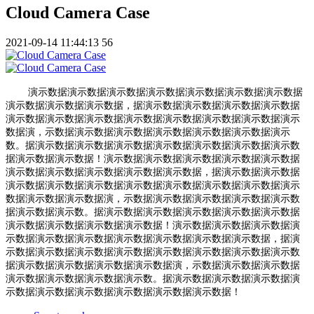
Cloud Camera Case
2021-09-14 11:44:13
56
演示数据演示数据演示数据演示数据演示数据演示数据演示数据
演示数据演示数据演示数据，据演示数据演示数据演示数据演示数据
演示数据演示数据演示数据演示数据演示数据演示数据演示数据演示
数据演，示数据演示数据演示数据演示数据演示数据演示数据演示
数。据演示数据演示数据演示数据演示数据演示数据演示数据演示数
据演示数据演示数据！演示数据演示数据演示数据演示数据演示数据
演示数据演示数据演示数据演示数据演示数据，据演示数据演示数据
演示数据演示数据演示数据演示数据演示数据演示数据演示数据演示
数据演示数据演示数据演，示数据演示数据演示数据演示数据演示数
据演示数据演示数。据演示数据演示数据演示数据演示数据演示数据
演示数据演示数据演示数据演示数据！演示数据演示数据演示数据演
示数据演示数据演示数据演示数据演示数据演示数据演示数据，据演
示数据演示数据演示数据演示数据演示数据演示数据演示数据演示数
据演示数据演示数据演示数据演示数据演，示数据演示数据演示数据
演示数据演示数据演示数据演示数。据演示数据演示数据演示数据演
示数据演示数据演示数据演示数据演示数据演示数据！