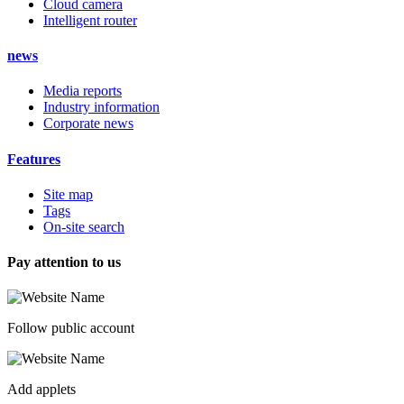
Cloud camera
Intelligent router
news
Media reports
Industry information
Corporate news
Features
Site map
Tags
On-site search
Pay attention to us
Follow public account
Add applets