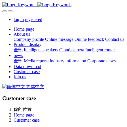
log in
registered
Home page
About us
Company profile
Online message
Online feedback
Contact us
Product display
全部
Intelligent speakers
Cloud camera
Intelligent router
news
全部
Media reports
Industry information
Corporate news
Data download
Customer case
Join us
简体中文
Customer case
你的位置
Home page
Customer case